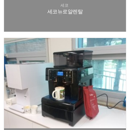
세코
세코뉴로얄렌탈