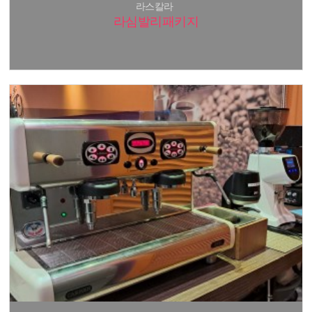
라스칼라
라심발리패키지