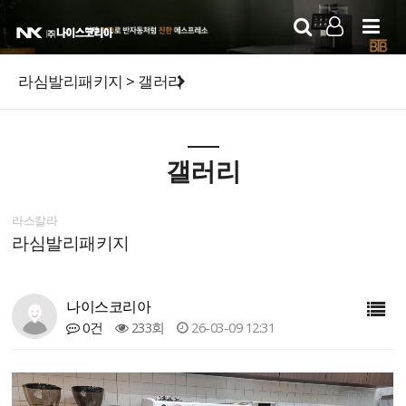
LOG IN
SIGN UP
라심발리패키지 > 갤러리
갤러리
라스칼라
라심발리패키지
나이스코리아
0건
233회
26-03-09 12:31