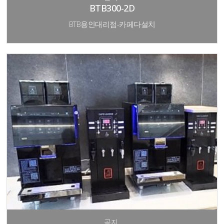
BTB300-2D
BTB용인대리점-카페다설치
공지