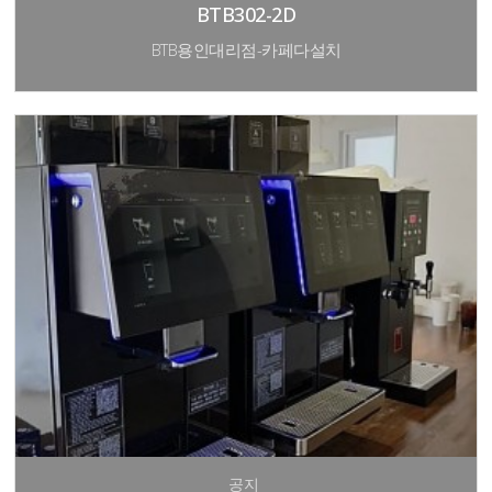
BTB302-2D
BTB용인대리점-카페다설치
공지