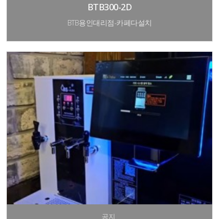
BTB300-2D
BTB용인대리점-카페다설치
공지