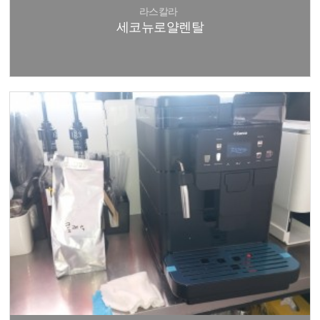
라스칼라
세코뉴로얄렌탈