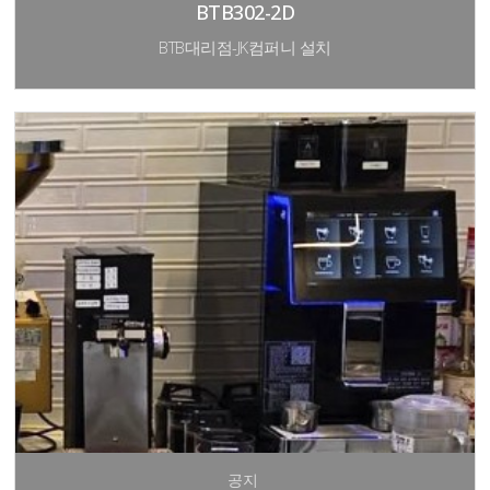
BTB302-2D
BTB대리점-JK컴퍼니 설치
공지