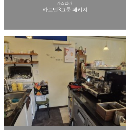
라스칼라
카르멘3그룹 패키지