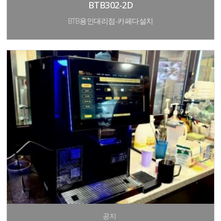
BTB302-2D
BTB용인대리점-카페다설치
공지