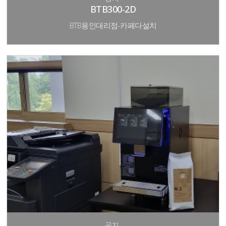
BTB300-2D
BTB용인대리점-카페다설치
공지