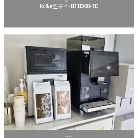
kt&g연구소-BTB300-1D
.
공지