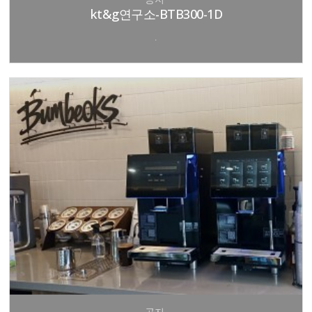
kt&g연구소-BTB300-1D
.
공지