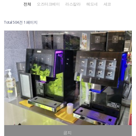
전체
오즈터크베이
라스칼라
헤도네
세코
Total 504건
1 페이지
공지