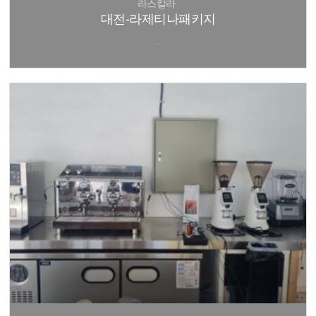
라스칼라
대전-라제티나패키지
.