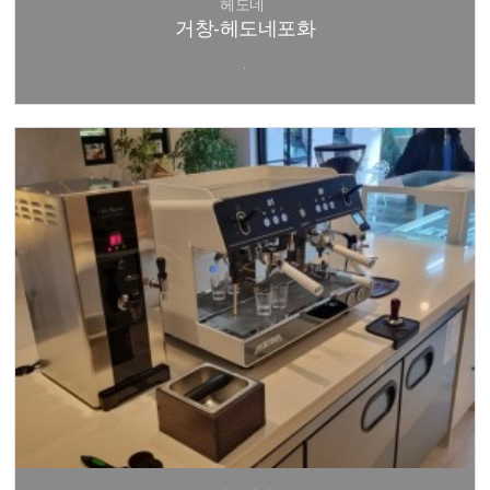
헤도네
거창-헤도네포화
.