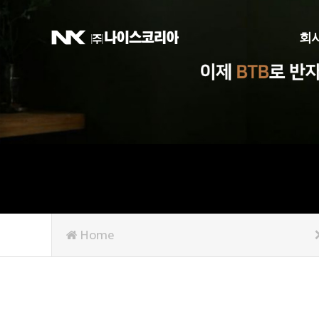
회
회
Home