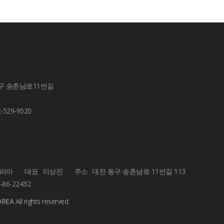
동구 송촌남로11번길
2-529-9520
코리아
대표
이상진
주소
대전 동구 송촌남로 11번길 113
-86-22432
OREA
All rights reserved.