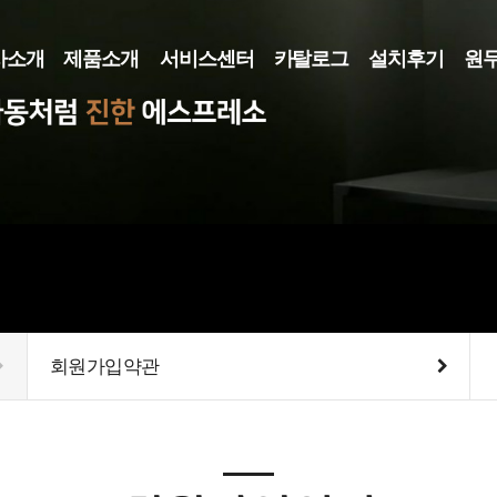
사소개
제품소개
서비스센터
카탈로그
설치후기
원
사소개
커피머신
카탈로그
로스터기
메뉴얼
그라인더
렌탈/리스
기타장비
회원가입약관