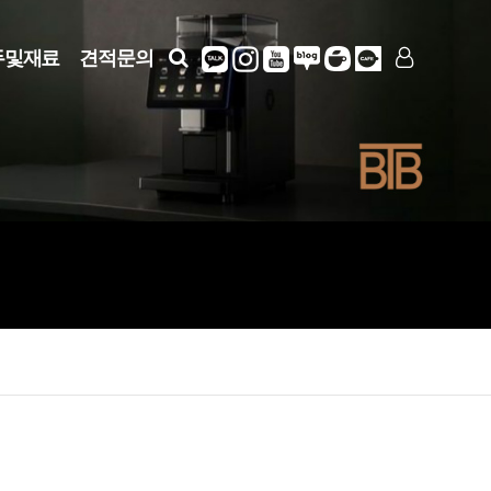
두및재료
견적문의
LOG IN
SIGN UP