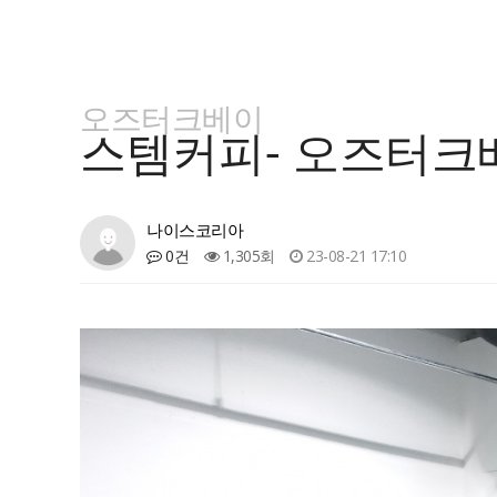
오즈터크베이
스템커피- 오즈터크베
나이스코리아
0건
1,305회
23-08-21 17:10