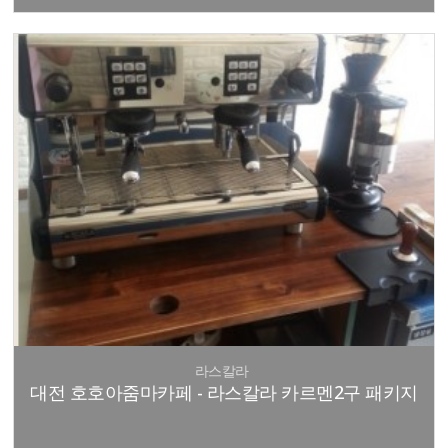
라스칼라
대전 호호아줌마카페 - 라스칼라 카르멘2구 패키지