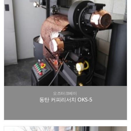
오즈터크베이
동탄 커피리서치 OKS-5