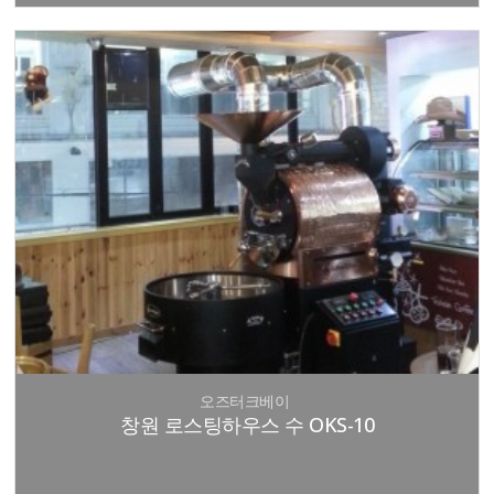
오즈터크베이
창원 로스팅하우스 수 OKS-10