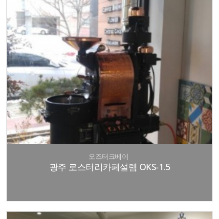
오즈터크베이
광주 로스터리카페설렘 OKS-1.5