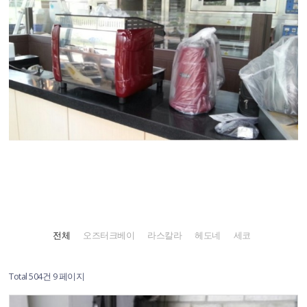
전체
오즈터크베이
라스칼라
헤도네
세코
Total 504건
9 페이지