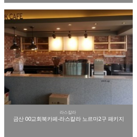
라스칼라
금산 00교회북카페-라스칼라 노르마2구 패키지