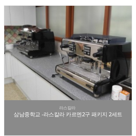
라스칼라
삼남중학교 -라스칼라 카르멘2구 패키지 2세트