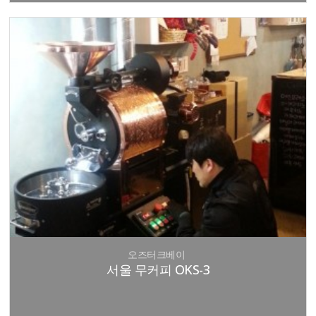
오즈터크베이
서울 무커피 OKS-3