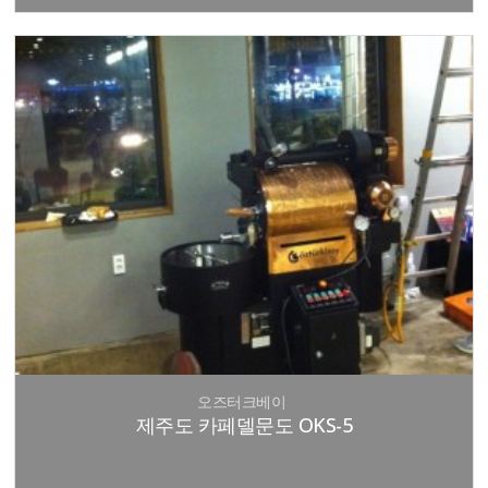
오즈터크베이
제주도 카페델문도 OKS-5