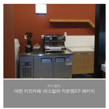
라스칼라
대전 키즈카페 -라스칼라 카르멘2구 패키지