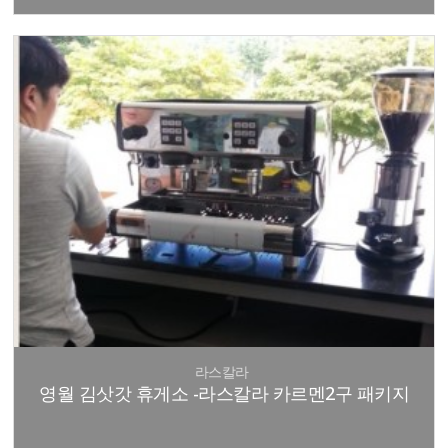
라스칼라
영월 김삿갓 휴게소 -라스칼라 카르멘2구 패키지