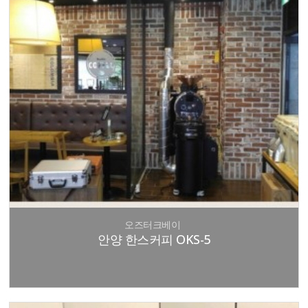
오즈터크베이
안양 한스커피 OKS-5