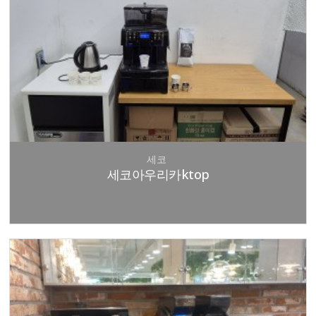
세코
세코아우리카ktop