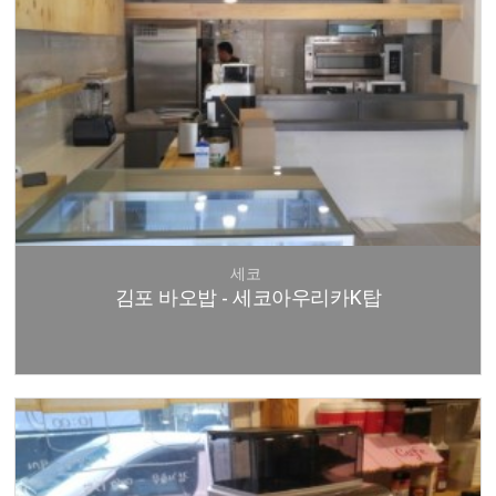
세코
김포 바오밥 - 세코아우리카K탑