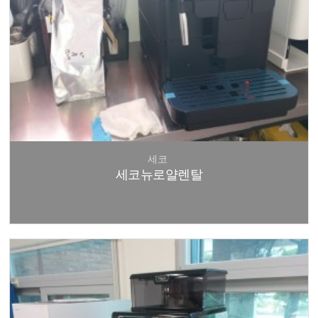
세코
세코뉴로얄렌탈