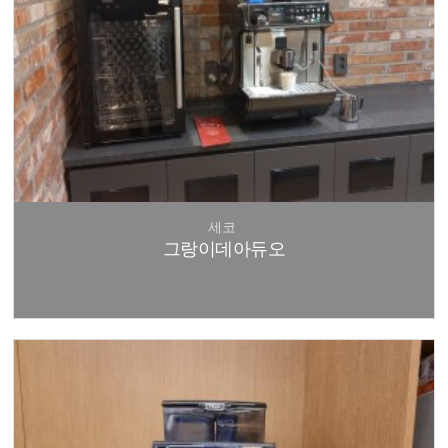
세코
그랑이데아듀오