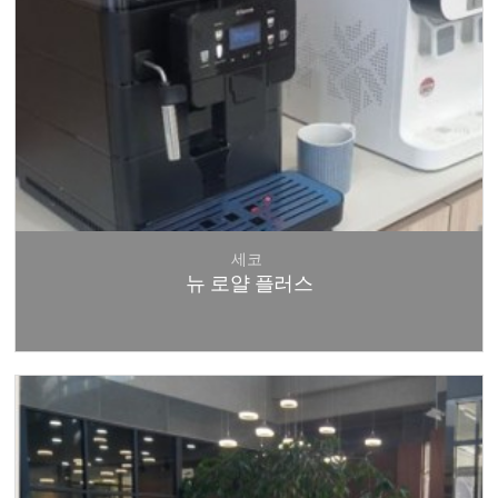
세코
뉴 로얄 플러스