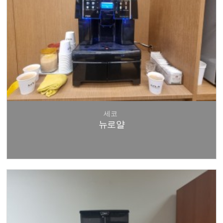
세코
뉴로얄