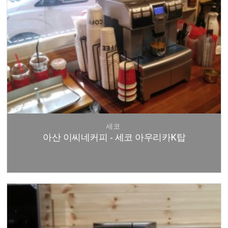
세코
아산 이씨네커피 - 세코 아우리카K탑