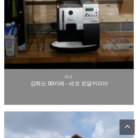
세코
강화도 00카페 - 세코 로얄커피바