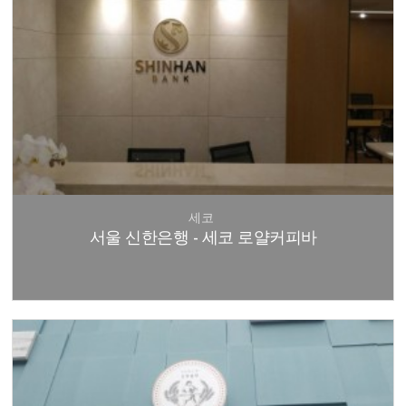
세코
서울 신한은행 - 세코 로얄커피바