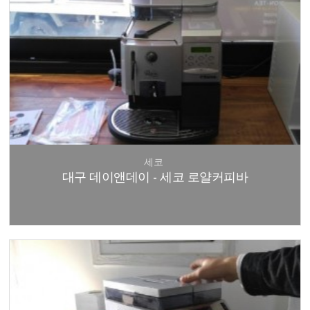
세코
대구 데이앤데이 - 세코 로얄커피바