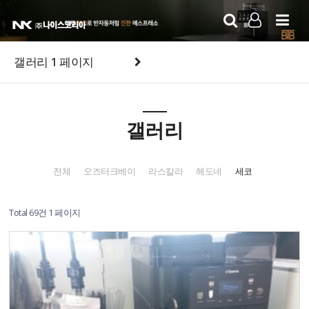
LOG IN
SIGN UP
갤러리 1 페이지
갤러리
전체
오즈터크베이
라스칼라
헤도네
세코
Total 69건
1 페이지