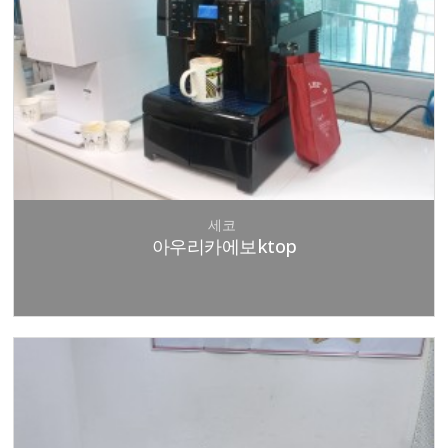
세코
아우리카에보ktop