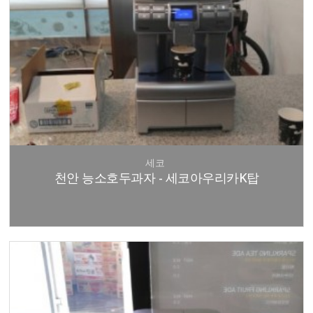
세코
천안 능소호두과자 - 세코아우리카K탑