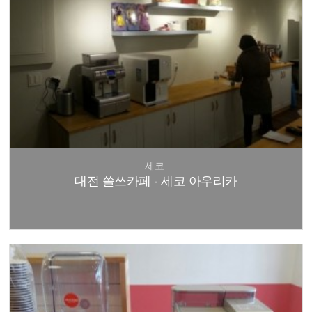
세코
대전 쏠쓰카페 - 세코 아우리카