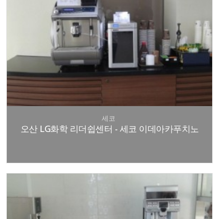
세코
오산 LG화학 리더쉽센터 - 세코 이데아카푸치노